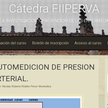
Cátedra FIIPERVA
LA INVESTIGACION Y PREVENCION DE LAS ENFERMED
ación del curso
Boletín de Inscripción
Acceso al curso
UTOMEDICION DE PRESION
TERIAL.
or
Nicolas Roberto Robles Perez-Monteoliva