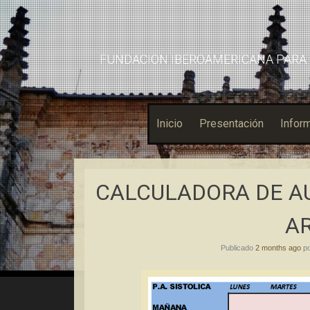
FUNDACION IBEROAMERICANA PARA 
Inicio
Presentación
Inform
CALCULADORA DE A
AR
Publicado
2 months ago
p